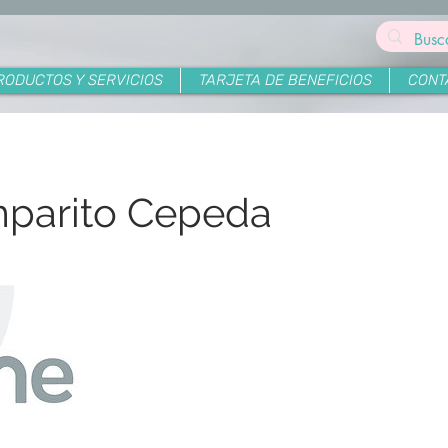
RODUCTOS Y SERVICIOS
TARJETA DE BENEFICIOS
CONT
mparito Cepeda